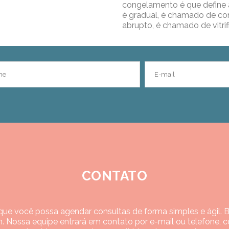
congelamento é que define 
é gradual, é chamado de co
abrupto, é chamado de vitrif
CONTATO
ue você possa agendar consultas de forma simples e ágil. Bas
. Nossa equipe entrará em contato por e-mail ou telefone, c