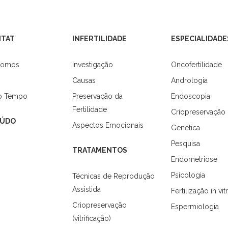
ITAT
INFERTILIDADE
ESPECIALIDADE
Somos
Investigação
Oncofertilidade
Causas
Andrologia
do Tempo
Preservação da
Endoscopia
Fertilidade
Criopreservação
ÚDO
Aspectos Emocionais
Genética
Pesquisa
TRATAMENTOS
Endometriose
Psicologia
Técnicas de Reprodução
Assistida
Fertilização in vit
Criopreservação
Espermiologia
(vitrificação)