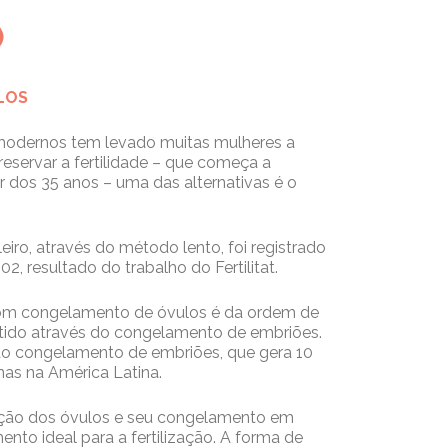
)
LOS
 modernos tem levado muitas mulheres a
reservar a fertilidade – que começa a
r dos 35 anos – uma das alternativas é o
eiro, através do método lento, foi registrado
2, resultado do trabalho do Fertilitat.
 com congelamento de óvulos é da ordem de
tido através do congelamento de embriões.
o congelamento de embriões, que gera 10
as na América Latina.
ração dos óvulos e seu congelamento em
ento ideal para a fertilização. A forma de