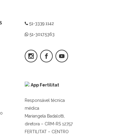
S
51-3339.1142
51-3017.5363
App Fertilitat
Responsável técnica
médica
ro
Mariangela Badalotti,
diretora – CRM-RS 12757
FERTILITAT – CENTRO