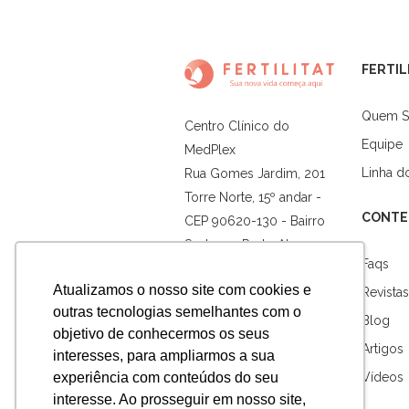
FERTIL
Quem 
Centro Clínico do
Equipe
MedPlex
Linha 
Rua Gomes Jardim, 201
Torre Norte, 15º andar -
CONTE
CEP 90620-130 - Bairro
Santana - Porto Alegre -
Faqs
RS
Atualizamos o nosso site com cookies e
Revistas
outras tecnologias semelhantes com o
Horário de Atendimento
Blog
objetivo de conhecermos os seus
De segunda à sexta: 7h
Artigos
interesses, para ampliarmos a sua
às 18h
experiência com conteúdos do seu
Vídeos
Sábado: 8h às 12h
interesse. Ao prosseguir em nosso site,