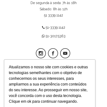
De segunda à sexta: 7h às 18h
Sábado: 8h às 12h
51 3339.1142
51-3339.1142
51-3017.5363
Atualizamos o nosso site com cookies e outras
tecnologias semelhantes com o objetivo de
App Fertilitat
conhecermos os seus interesses, para
ampliarmos a sua experiência com conteúdos
Responsável técnica médica
do seu interesse. Ao prosseguir em nosso site,
Mariangela Badalotti,
você concorda com o uso desta tecnologia.
diretora – CRM-RS 12757
Clique em ok para continuar navegando.
FERTILITAT – CENTRO DE MEDICINA