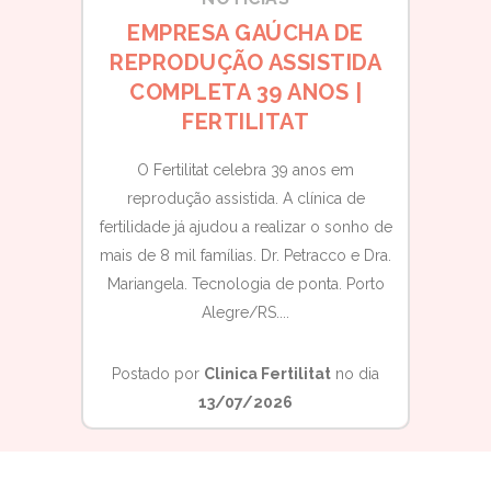
EMPRESA GAÚCHA DE
DISBI
: USO
REPRODUÇÃO ASSISTIDA
ELA 
SAÚDE
COMPLETA 39 ANOS |
NINA
FERTILITAT
ecer ou
O Fertilitat celebra 39 anos em
O que é d
lidade
reprodução assistida. A clínica de
a flora 
amento da
fertilidade já ajudou a realizar o sonho de
microb
rios para
mais de 8 mil famílias. Dr. Petracco e Dra.
Mariangela. Tecnologia de ponta. Porto
Alegre/RS....
Postad
t
no dia
Postado por
Clinica Fertilitat
no dia
13/07/2026