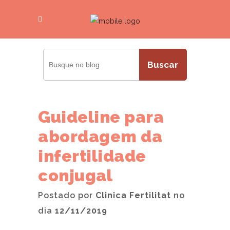
Buscar
Guideline para
abordagem da
infertilidade
conjugal
Postado por
Clinica Fertilitat
no
dia
12/11/2019