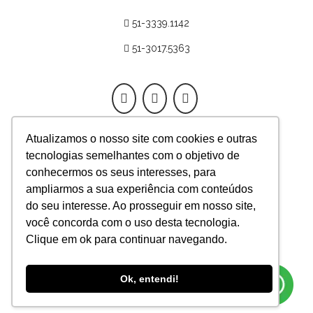
51-3339.1142
51-3017.5363
Atualizamos o nosso site com cookies e outras
tecnologias semelhantes com o objetivo de
App Fertilitat
conhecermos os seus interesses, para
ampliarmos a sua experiência com conteúdos
Responsável técnica médica
do seu interesse. Ao prosseguir em nosso site,
Mariangela Badalotti,
você concorda com o uso desta tecnologia.
diretora – CRM-RS 12757
Clique em ok para continuar navegando.
FERTILITAT – CENTRO DE MEDICINA
REPRODUTIVA S/S
Ok, entendi!
CNPJ: 94.307.725/0001-70