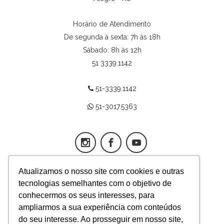
Horário de Atendimento
De segunda à sexta: 7h às 18h
Sábado: 8h às 12h
51 3339.1142
51-3339.1142
51-3017.5363
Atualizamos o nosso site com cookies e outras
tecnologias semelhantes com o objetivo de
App Fertilitat
conhecermos os seus interesses, para
ampliarmos a sua experiência com conteúdos
Responsável técnica médica
do seu interesse. Ao prosseguir em nosso site,