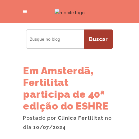
Buscar
Em Amsterdã,
Fertilitat
participa de 40ª
edição do ESHRE
Postado por
Clinica Fertilitat
no
dia
10/07/2024