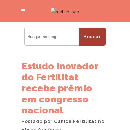
Buscar
Estudo inovador
do Fertilitat
recebe prêmio
em congresso
nacional
Postado por
Clinica Fertilitat
no