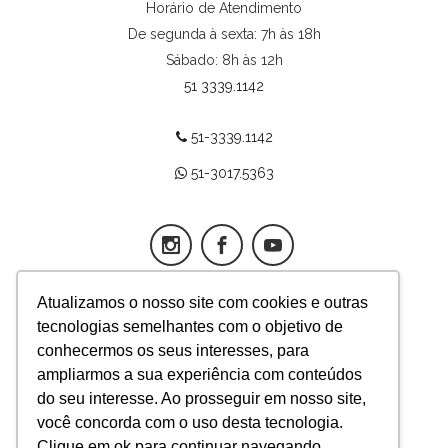
Horário de Atendimento
De segunda à sexta: 7h às 18h
Sábado: 8h às 12h
51 3339.1142
51-3339.1142
51-3017.5363
Atualizamos o nosso site com cookies e outras
tecnologias semelhantes com o objetivo de
App Fertilitat
conhecermos os seus interesses, para
ampliarmos a sua experiência com conteúdos
Responsável técnica médica
do seu interesse. Ao prosseguir em nosso site,
Mariangela Badalotti,
você concorda com o uso desta tecnologia.
diretora – CRM-RS 12757
Clique em ok para continuar navegando.