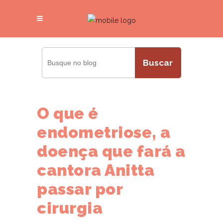
Buscar
O que é
endometriose, a
doença que fará a
cantora Anitta
passar por
cirurgia