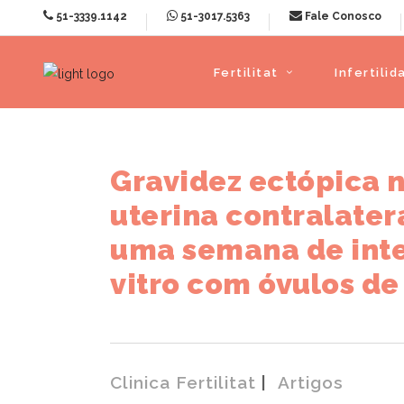
51-3339.1142
51-3017.5363
Fale Conosco
Fertilitat
Infertilid
Gravidez ectópica n
uterina contralate
uma semana de inter
vitro com óvulos de
Clinica Fertilitat
Artigos