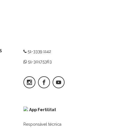
S
51-3339.1142
51-3017.5363
App Fertilitat
Responsável técnica