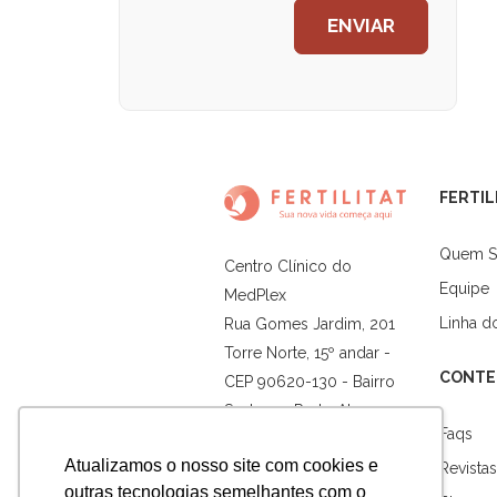
FERTIL
Quem 
Centro Clínico do
Equipe
MedPlex
Linha 
Rua Gomes Jardim, 201
Torre Norte, 15º andar -
CONTE
CEP 90620-130 - Bairro
Santana - Porto Alegre -
Faqs
RS
Atualizamos o nosso site com cookies e
Revistas
outras tecnologias semelhantes com o
Horário de Atendimento