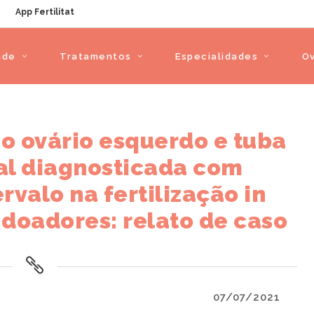
App Fertilitat
ade
Tratamentos
Especialidades
O
o ovário esquerdo e tuba
ral diagnosticada com
valo na fertilização in
 doadores: relato de caso
07/07/2021