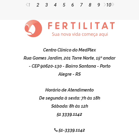
1
2
3
4
5
6
7
8
9
10
Centro Clínico do MedPlex
Rua Gomes Jardim, 201 Torre Norte, 15º andar
- CEP 90620-130 - Bairro Santana - Porto
Alegre - RS
Horário de Atendimento
De segunda à sexta: 7h às 18h
Sábado: 8h às 12h
51 3339.1142
51-3339.1142