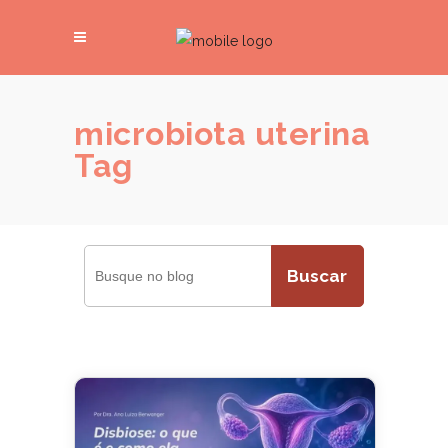
microbiota uterina
Tag
Buscar