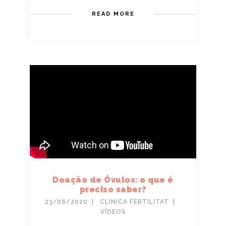
READ MORE
Doação de Óvulos: o que é
preciso saber?
23/06/2020
CLINICA FERTILITAT
VÍDEOS