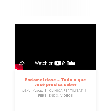
Endometriose – Tudo o que
você precisa saber
18/03/2021
CLINICA FERTILITAT
FERTI ENDO
,
VÍDEOS