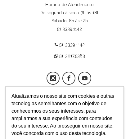
Horário de Atendimento
De segunda à sexta: 7h às 18h
Sábado: 8h às 12h
51 3339.1142
51-3339.1142
51-3017.5363
Atualizamos o nosso site com cookies e outras
tecnologias semelhantes com o objetivo de
App Fertilitat
conhecermos os seus interesses, para
ampliarmos a sua experiência com conteúdos
Responsável técnica médica
do seu interesse. Ao prosseguir em nosso site,
Mariangela Badalotti,
você concorda com o uso desta tecnologia.