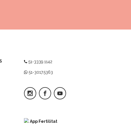
S
51-3339.1142
51-3017.5363
App Fertilitat