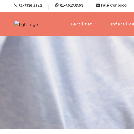
51-3339.1142
51-3017.5363
Fale Conosco
Fertilitat
Infertilid